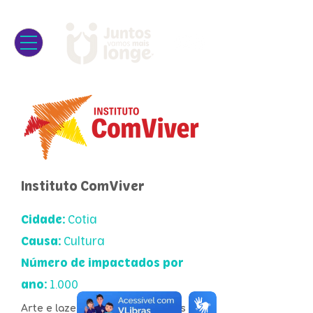
Instituto ComViver
Cidade:
Cotia
Causa:
Cultura
Número de impactados por
ano:
1.000
Arte e lazer são pontos centrais da