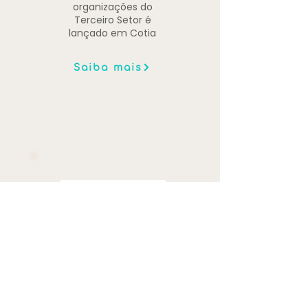
organizações do
Terceiro Setor é
lançado em Cotia
Saiba mais
Dia 29 de
novembro -
Dia de Doar
Saiba mais