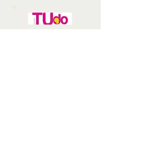
Juntos Vamos Mais
Longe já conta com
45 organizações que
impactam 175 mil
pessoas da Região
Saiba mais
Juntos Vamos Mais
Longe já conta
com 45